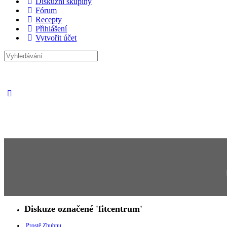
Diskuzní skupiny
Fórum
Recepty
Přihlášení
Vytvořit účet
Hledat:
Diskuze označené 'fitcentrum'
Prostě Zhubnu