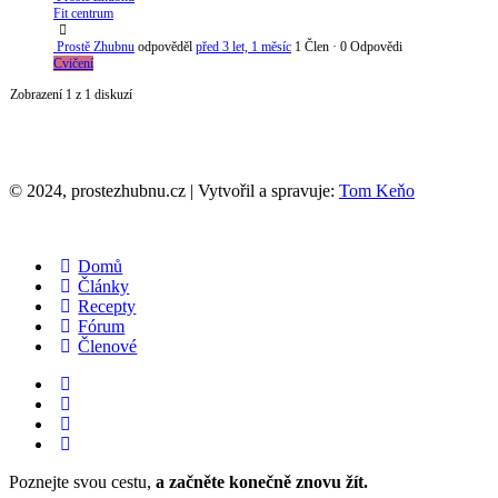
Fit centrum
Prostě Zhubnu
odpověděl
před 3 let, 1 měsíc
1 Člen
·
0 Odpovědi
Cvičení
Zobrazení 1 z 1 diskuzí
© 2024, prostezhubnu.cz | Vytvořil a spravuje:
Tom Keňo
Domů
Články
Recepty
Fórum
Členové
Poznejte svou cestu,
a začněte konečně znovu žít.