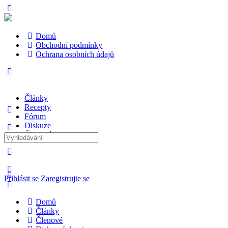
Domů
Obchodní podmínky
Ochrana osobních údajů
Články
Recepty
Fórum
Diskuze
Členové
Hledat:
Přihlásit se
Zaregistrujte se
Domů
Články
Členové