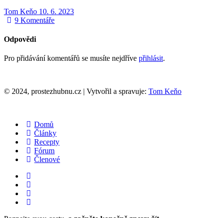
Tom Keňo
10. 6. 2023
9
Komentáře
Odpovědi
Pro přidávání komentářů se musíte nejdříve
přihlásit
.
© 2024, prostezhubnu.cz | Vytvořil a spravuje:
Tom Keňo
Domů
Články
Recepty
Fórum
Členové