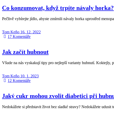
Co konzumovat, když trpíte návaly horka?
Pečlivě vybírejte jídlo, abyste zmírnili návaly horka uprostřed men
Tom Keňo
16. 12. 2022
17
Komentáře
Jak začít hubnout
Všude na nás vyskakují tipy pro nejlepší varianty hubnutí. Koktejly, 
Tom Keňo
10. 1. 2023
12
Komentáře
Jaký cukr mohou zvolit diabetici při hubn
Nedokážete si představit život bez sladké stravy? Nedokážete udusit t