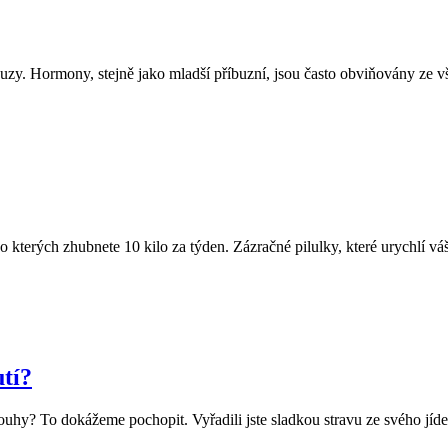
opauzy. Hormony, stejně jako mladší příbuzní, jsou často obviňovány z
po kterých zhubnete 10 kilo za týden. Zázračné pilulky, které urychlí v
utí?
ouhy? To dokážeme pochopit. Vyřadili jste sladkou stravu ze svého jíde