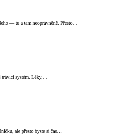
e všeho — tu a tam neoprávněně. Přesto…
áš trávicí systém. Léky,…
lníčku, ale přesto byste si čas…