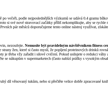
ě po večeři, podle nejposlednějších výzkumů se udává 0.4 gramu bílkov
oto si své nové stravovací začátky příliš nekomplikujte, aby se rychl
Prvních pár měsíců doporučujeme tento online nástroj využívat, získáte
vin, nezoufejte.
Nemusíte být pravidelným návštěvníkem fitness cen
strany žen, které si často myslí, že popíjení proteinových drinků ro
 je třeba vžy zařadit i silové cvičení. Pokud usilujete o redukci váhy 
hněte se nákupům v supermarketech (často nabízí prášky s vysokým obsa
ruhý díl věnovaný tukům, nebo si přečtěte velice dobře zpracované knih