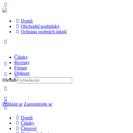
Domů
Obchodní podmínky
Ochrana osobních údajů
Články
Recepty
Fórum
Diskuze
Členové
Hledat:
Přihlásit se
Zaregistrujte se
Domů
Články
Členové