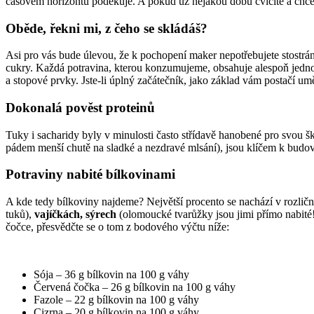
časovém horizontu poděkuje. A pokud už nějakou dobu cvičíte a chcete
Oběde, řekni mi, z čeho se skládáš?
Asi pro vás bude úlevou, že k pochopení maker nepotřebujete stostránko
cukry. Každá potravina, kterou konzumujeme, obsahuje alespoň jedno z
a stopové prvky. Jste-li úplný začátečník, jako základ vám postačí 
Dokonalá pověst proteinů
Tuky i sacharidy byly v minulosti často střídavě hanobené pro svou škod
pádem menší chutě na sladké a nezdravé mlsání), jsou klíčem k budován
Potraviny nabité bílkovinami
A kde tedy bílkoviny najdeme? Největší procento se nachází v rozlič
tuků),
vajíčkách, sýrech
(olomoucké tvarůžky jsou jimi přímo nabité
čočce, přesvědčte se o tom z bodového výčtu níže:
Sója – 36 g bílkovin na 100 g váhy
Červená čočka – 26 g bílkovin na 100 g váhy
Fazole – 22 g bílkovin na 100 g váhy
Cizrna – 20 g bílkovin na 100 g váhy