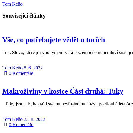
Tom Keňo
Související články
Vše, co potřebujete vědět o tucích
Tuk. Slovo, které je synonymem zla a bez emocí o něm mluví snad jen
Tom Keňo
8. 6. 2022
0
Komentáře
Makroživiny v kostce Část druhá: Tuky
Tuky jsou a byly kvůli svému nešťastnému názvu po dlouhá léta (a 
Tom Keňo
23. 8. 2022
0
Komentáře