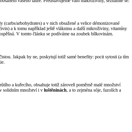
je obsahem vašeho talíře. Představujeme vám makroživiny, seznamte se:
ridy (carbs/arbohydrates) a v nich obsažené a velice démonizované
in) a k tomu například ještě vlákninu a další mikroživiny, vitamíny
 prospěšná. V tomto článku se podíváme na zoubek bílkovinám.
stou. Jakpak by ne, poskytují totiž samé benefity: pocit sytosti (a tím
ie.
růtího a kuřecího, obsahuje totiž zároveň poměrně malé množství
 v solidním množství i v
luštěninách
, a to zejména sóje, fazolích a