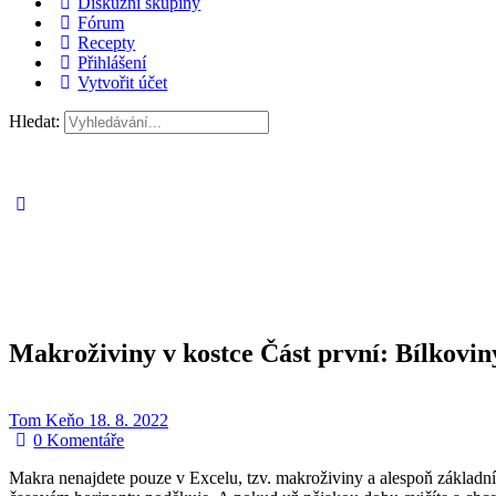
Diskuzní skupiny
Fórum
Recepty
Přihlášení
Vytvořit účet
Hledat:
Makroživiny v kostce Část první: Bílkovin
Tom Keňo
18. 8. 2022
0
Komentáře
Makra nenajdete pouze v Excelu, tzv. makroživiny a alespoň základní