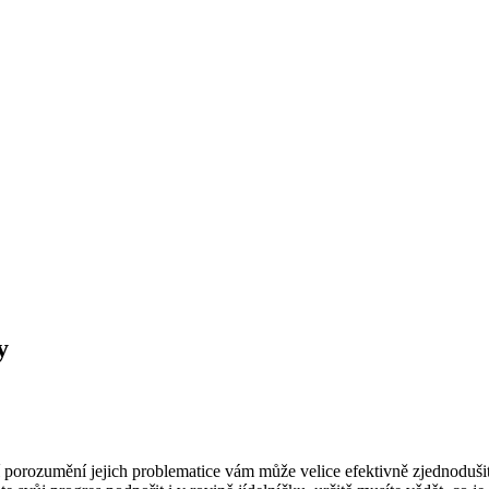
y
 porozumění jejich problematice vám může velice efektivně zjednoduši