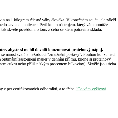
in na 1 kilogram tělesné váhy člověka. V konečném součtu ale záleží
e nedostavila demotivace. Perfektním nástrojem, který vám pomůže s
 tak skvělé povědomí o tom, z čeho se která potravina skládá.
ter, abyste si mohli dovolit konzumovat proteinový nápoj.
vná se nárust svalů a nežádoucí “zmužnění postavy”. Pouhou konzumací
a optimální zastoupení maker v denním příjmu, klidně si proteinový
hem cukru nebo příliš nízkým procentem bílkoviny). Skvělé jsou třeba
y z per certifikovaných odborníků, a to třeba
“Co vám výživoví