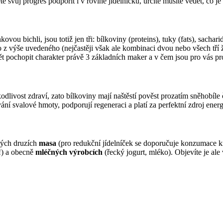
 svůj progres podpořit i v rovině jídelníčku, určitě musíte vědět, co 
vou bichli, jsou totiž jen tři: bílkoviny (proteins), tuky (fats), sacha
 výše uvedeného (nejčastěji však ale kombinaci dvou nebo všech tří živ
umět pochopit charakter právě 3 základních maker a v čem jsou pro vás
livost zdraví, zato bílkoviny mají naštěstí pověst prozatím sněhobíle či
í svalové hmoty, podporují regeneraci a platí za perfektní zdroj energ
ných druzích
masa
(pro redukční jídelníček se doporučuje konzumace k
!) a obecně
mléčných výrobcích
(řecký jogurt, mléko). Objevíte je ale