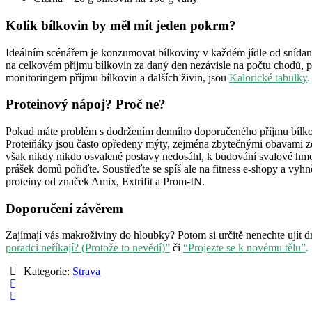
Kolik bílkovin by měl mít jeden pokrm?
Ideálním scénářem je konzumovat bílkoviny v každém jídle od snídan
na celkovém příjmu bílkovin za daný den nezávisle na počtu chodů, pr
monitoringem příjmu bílkovin a dalších živin, jsou
Kalorické tabulky
.
Proteinový nápoj? Proč ne?
Pokud máte problém s dodržením denního doporučeného příjmu bílko
Proteiňáky jsou často opředeny mýty, zejména zbytečnými obavami ze 
však nikdy nikdo osvalené postavy nedosáhl, k budování svalové hmoty
prášek domů pořiďte. Soustřeďte se spíš ale na fitness e-shopy a vy
proteiny od značek Amix, Extrifit a Prom-IN.
Doporučení závěrem
Zajímají vás makroživiny do hloubky? Potom si určitě nenechte ujít d
poradci neříkají? (Protože to nevědí)”
či
“Projezte se k novému tělu”
.
Kategorie:
Strava