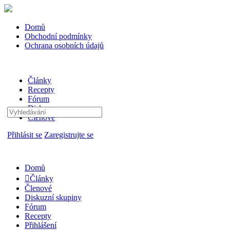
Domů
Obchodní podmínky
Ochrana osobních údajů
Články
Recepty
Fórum
Diskuze
Hledat:
Členové
Přihlásit se
Zaregistrujte se
Domů
Články
Členové
Diskuzní skupiny
Fórum
Recepty
Přihlášení