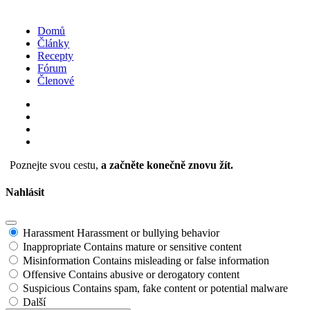
Domů
Články
Recepty
Fórum
Členové
Poznejte svou cestu,
a začněte konečně znovu žít.
Nahlásit
Harassment
Harassment or bullying behavior
Inappropriate
Contains mature or sensitive content
Misinformation
Contains misleading or false information
Offensive
Contains abusive or derogatory content
Suspicious
Contains spam, fake content or potential malware
Další