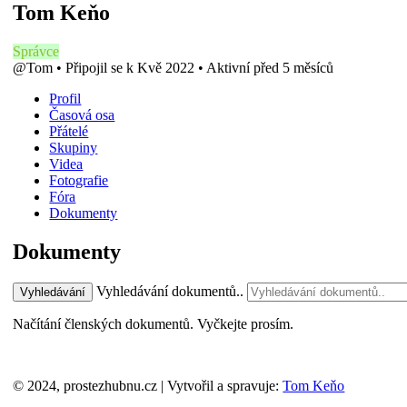
Tom Keňo
Správce
@Tom
•
Připojil se k Kvě 2022
•
Aktivní před 5 měsíců
Profil
Časová osa
Přátelé
Skupiny
Videa
Fotografie
Fóra
Dokumenty
Dokumenty
Vyhledávání dokumentů..
Vyhledávání
Načítání členských dokumentů. Vyčkejte prosím.
© 2024, prostezhubnu.cz | Vytvořil a spravuje:
Tom Keňo