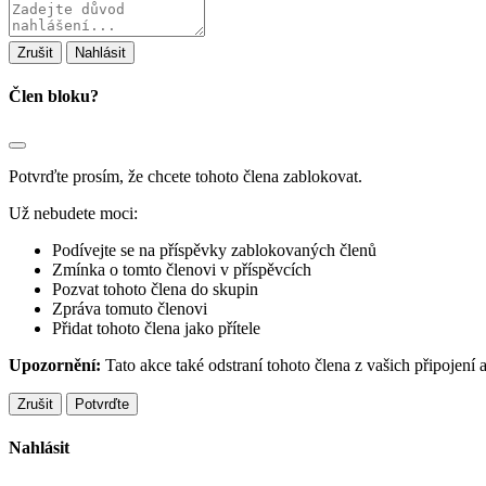
Poznámka
ke
zprávě
Nahlásit
Člen bloku?
Potvrďte prosím, že chcete tohoto člena zablokovat.
Už nebudete moci:
Podívejte se na příspěvky zablokovaných členů
Zmínka o tomto členovi v příspěvcích
Pozvat tohoto člena do skupin
Zpráva tomuto členovi
Přidat tohoto člena jako přítele
Upozornění:
Tato akce také odstraní tohoto člena z vašich připojení
Potvrďte
Nahlásit