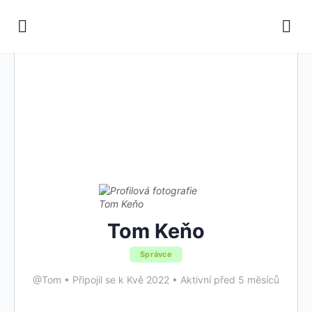
Tom Keňo
Správce
@Tom
•
Připojil se k Kvě 2022
•
Aktivní před 5 měsíců